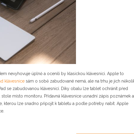
idem nevyhovuje úplně a ocenili by klasickou klávesnici. Apple to
ad klávesnice
sám o sobě zabudované nemá, ale na trhu je jich několi
ad se zabudovanou klávesnicí. Díky obalu lze tablet ochránit před
na stole místo monitoru. Přídavná klávesnice usnadní zápis poznámek a
e, kterou lze snadno připojit k tabletu a podle potřeby nabít. Apple
ce.