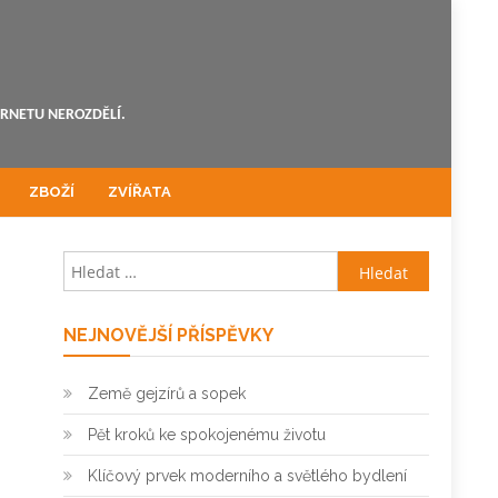
ERNETU NEROZDĚLÍ.
ZBOŽÍ
ZVÍŘATA
Vyhledávání
NEJNOVĚJŠÍ PŘÍSPĚVKY
Země gejzírů a sopek
Pět kroků ke spokojenému životu
Klíčový prvek moderního a světlého bydlení