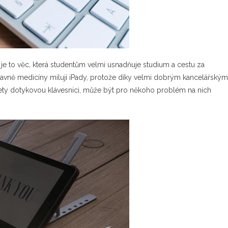
ka je to věc, která studentům velmi usnadňuje studium a cestu za
lavně medicíny milují iPady, protože díky velmi dobrým kancelářským
lety dotykovou klávesnici, může být pro někoho problém na nich