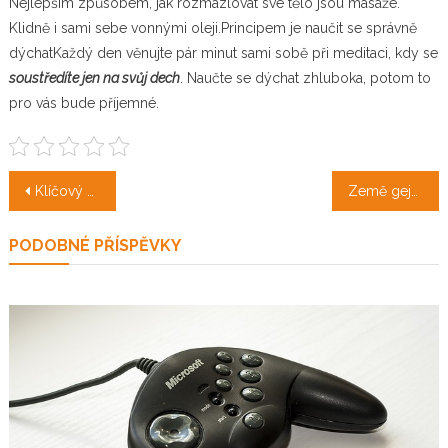
Nejlepším způsobem, jak rozmazlovat své tělo jsou masáže.
Klidně i sami sebe vonnými oleji.Principem je naučit se správně
dýchatKaždý den věnujte pár minut sami sobě při meditaci, kdy se
soustředíte jen na svůj dech
. Naučte se dýchat zhluboka, potom to
pro vás bude příjemné.
Navigace
Klíčový prvek moderního a světlého bydlení
Země gejzírů a sopek
pro
PODOBNÉ PŘÍSPĚVKY
příspěvek