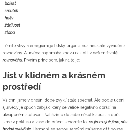
·
bolest
·
smutek
·
hněv
·
žárlivost
·
zloba
Těmito vlivy a energiemi je lidský organismus neustále vyváděn z
rovnováhy. Ajurvéda napomáhá znovu nastolit v našem životě
rovnováhu.
Prvním principem, jak na to je:
Jíst v klidném a krásném
prostředí
Všichni jsme v dnešní době zvyklí stále spěchat. Ale podle učení
ajurvédy je spěch zabiják, který se velice negativně odráží na
ukvapeném stolování. Naházíme do sebe několik soust, a opět
jsme v poklusu a zase do práce. Jenomže to,
co jíme a jak jíme, nás
hodně ovlivňuje
. Harmonii se sebou samými můžeme cítit pouze