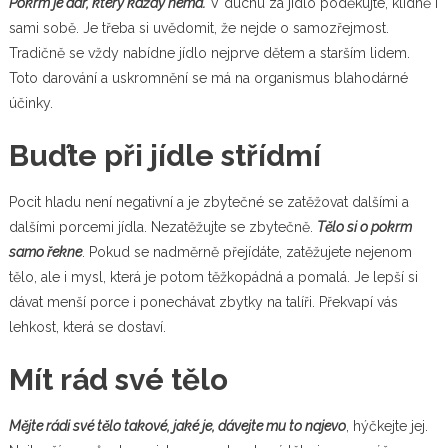
Pokrm je dar, který každý nemá.
V duchu za jídlo poděkujte, klidně i
sami sobě. Je třeba si uvědomit, že nejde o samozřejmost.
Tradičně se vždy nabídne jídlo nejprve dětem a starším lidem.
Toto darování a uskromnění se má na organismus blahodárné
účinky.
Buďte při jídle střídmí
Pocit hladu není negativní a je zbytečné se zatěžovat dalšími a
dalšími porcemi jídla. Nezatěžujte se zbytečně.
Tělo si o pokrm
samo řekne
. Pokud se nadměrně přejídáte, zatěžujete nejenom
tělo, ale i mysl, která je potom těžkopádná a pomalá. Je lepší si
dávat menší porce i ponechávat zbytky na talíři. Překvapí vás
lehkost, která se dostaví.
Mít rád své tělo
Mějte rádi své tělo takové, jaké je, dávejte mu to najevo
, hýčkejte jej.