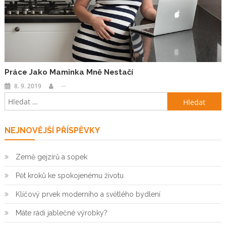
Práce Jako Maminka Mně Nestačí
8. 9. 2019
Vyhledávání
NEJNOVĚJŠÍ PŘÍSPĚVKY
Země gejzírů a sopek
Pět kroků ke spokojenému životu
Klíčový prvek moderního a světlého bydlení
Máte rádi jablečné výrobky?