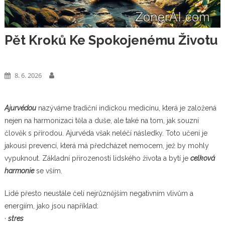
Pět Kroků Ke Spokojenému Životu
Zábava
8. 6. 2026
Ajurvédou
nazýváme tradiční indickou medicínu, která je založená
nejen na harmonizaci těla a duše, ale také na tom, jak souzní
člověk s přírodou. Ajurvéda však neléčí následky. Toto učení je
jakousi prevencí, která má předcházet nemocem, jež by mohly
vypuknout. Základní přirozeností lidského života a bytí je
celková
harmonie
se vším.
Lidé přesto neustále čelí nejrůznějším negativním vlivům a
energiím, jako jsou například:
·
stres