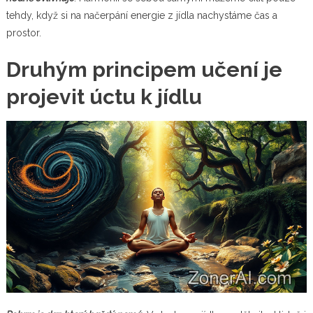
tehdy, když si na načerpání energie z jídla nachystáme čas a
prostor.
Druhým principem učení je
projevit úctu k jídlu