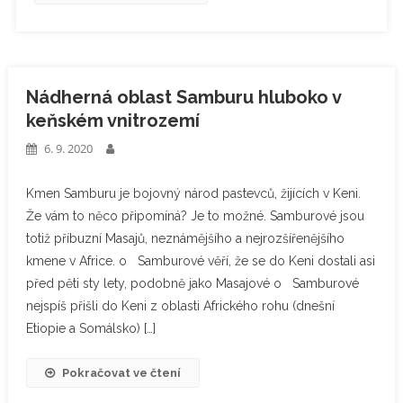
Nádherná oblast Samburu hluboko v
keňském vnitrozemí
6. 9. 2020
Kmen Samburu je bojovný národ pastevců, žijících v Keni.
Že vám to něco připomíná? Je to možné. Samburové jsou
totiž příbuzní Masajů, neznámějšího a nejrozšířenějšího
kmene v Africe. o Samburové věří, že se do Keni dostali asi
před pěti sty lety, podobně jako Masajové o Samburové
nejspíš přišli do Keni z oblasti Afrického rohu (dnešní
Etiopie a Somálsko) […]
Pokračovat ve čtení