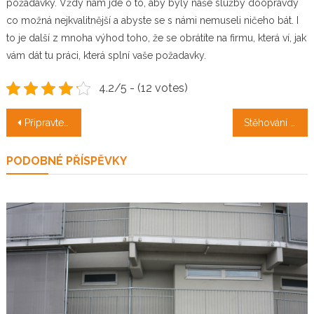
požadavky. Vždy nám jde o to, aby byly naše služby doopravdy
co možná nejkvalitnější a abyste se s námi nemuseli ničeho bát. I
to je další z mnoha výhod toho, že se obrátíte na firmu, která ví, jak
vám dát tu práci, která splní vaše požadavky.
4.2/5 - (12 votes)
Navigace
Připravte si opravdovou pochutinu
Stěhování za hranice
pro
PODOBNÉ PŘÍSPĚVKY
příspěvek