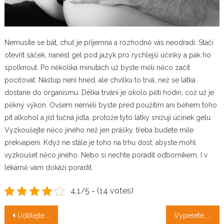
Nemusíte se bát, chuť je příjemná a rozhodně vás neodradí. Stačí
otevřít sáček, nanést gel pod jazyk pro rychlejší účinky a pak ho
spolknout. Po několika minutách už byste měli něco začít
pociťovat. Nástup není hned, ale chvilku to trvá, než se látka
dostane do organismu. Délka trvání je okolo pěti hodin, což už je
pěkný výkon. Ovšem neměli byste před použitím ani během toho
pít alkohol a jíst tučná jídla, protože tyto látky snižují účinek gelu.
Vyzkoušejte něco jiného než jen prášky, třeba budete mile
překvapeni. Když ne stále je toho na trhu dost, abyste mohl
vyzkoušet něco jiného. Nebo si nechte poradit odborníkem. I v
lékárně vám dokáží poradit.
4.1/5 - (14 votes)
Navigace
Udělejte své rodině radost
Vyperete, usušíte a okamžitě použijete ve Vaší ložnici