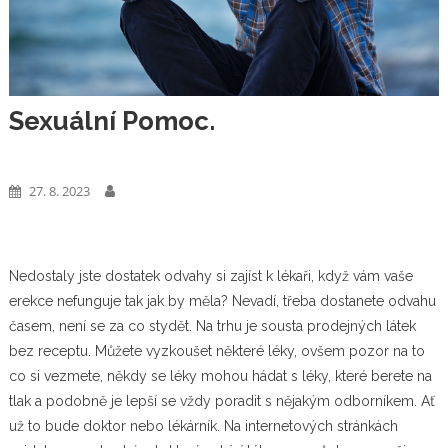
Sexuální Pomoc.
Business
27. 8. 2023
Nedostaly jste dostatek odvahy si zajíst k lékaři, když vám vaše
erekce nefunguje tak jak by měla? Nevadí, třeba dostanete odvahu
časem, není se za co stydět. Na trhu je sousta prodejných látek
bez receptu. Můžete vyzkoušet některé léky, ovšem pozor na to
co si vezmete, někdy se léky mohou hádat s léky, které berete na
tlak a podobně je lepší se vždy poradit s nějakým odborníkem. Ať
už to bude doktor nebo lékárník. Na internetových stránkách