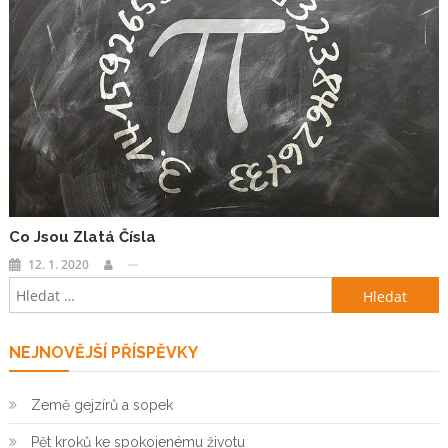
Co Jsou Zlatá Čísla
12. 1. 2020
Vyhledávání
NEJNOVĚJŠÍ PŘÍSPĚVKY
Země gejzírů a sopek
Pět kroků ke spokojenému životu