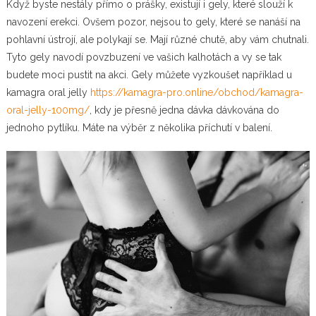
Když byste nestály přímo o prášky, existují i gely, které slouží k
navození erekci. Ovšem pozor, nejsou to gely, které se nanáší na
pohlavní ústrojí, ale polykají se. Mají různé chutě, aby vám chutnali.
Tyto gely navodí povzbuzení ve vašich kalhotách a vy se tak
budete moci pustit na akci. Gely můžete vyzkoušet například u
kamagra oral jelly
https://kamagra-pro.online/obchod/kamagra-
oral-jelly-100mg/
, kdy je přesně jedna dávka dávkována do
jednoho pytlíku. Máte na výběr z několika příchutí v balení.