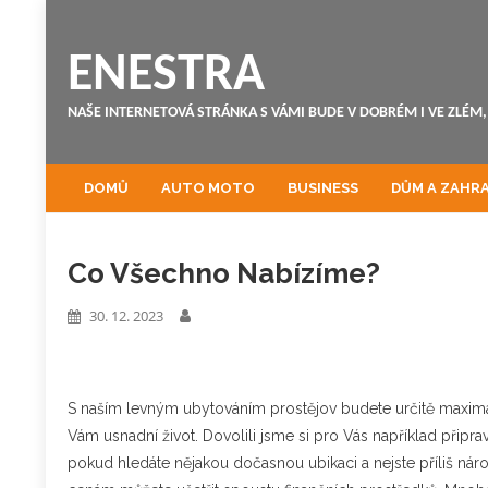
ENESTRA
NAŠE INTERNETOVÁ STRÁNKA S VÁMI BUDE V DOBRÉM I VE ZLÉM, 
DOMŮ
AUTO MOTO
BUSINESS
DŮM A ZAHR
Co Všechno Nabízíme?
30. 12. 2023
S naším
levným ubytováním prostějov
budete určitě maximál
Vám usnadní život. Dovolili jsme si pro Vás například připra
pokud hledáte nějakou dočasnou ubikaci a nejste příliš ná