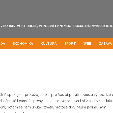
V BOHATSTVÍ I CHUDOBĚ, VE ZDRAVÍ I V NEMOCI, DOKUD NÁS VÝPADEK INT
ADA
EKONOMIKA
KULTURA
SPORT
WEB
ZÁBAVA
ně spokojeni, protože jsme si pro Vás připravili spoustu výhod, kter
vit dámské i pánské sprchy, toaletu, možnost uvařit si v kuchyňce, takž
roční, potom se nám určitě ozvěte, protože díky našim jedinečným