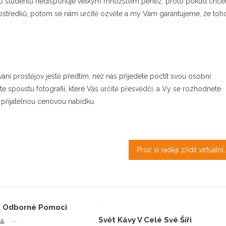
ho studentů nedisponuje velkým množstvím peněz, proto pokud chce
prostředků, potom se nám určitě ozvěte a my Vám garantujeme, že toh
ní prostějov ještě předtím, než nás přijedete poctít svou osobní
te spoustu fotografií, které Vás určitě přesvědčí, a Vy se rozhodnete
e přijatelnou cenovou nabídku.
Proč si raději zřídit virtuální sídlo pro OSVČ mimo
ší Odborné Pomoci
Svět Kávy V Celé Své Šíři