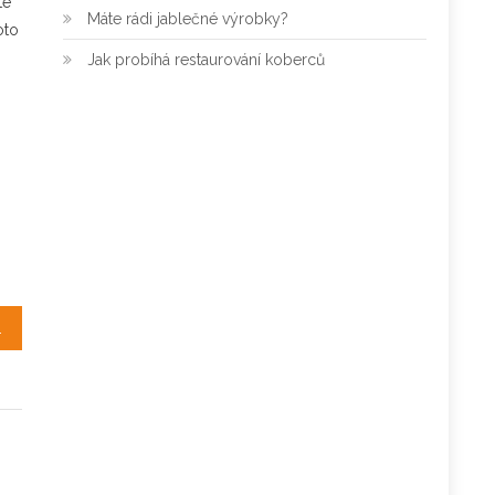
te
Máte rádi jablečné výrobky?
oto
Jak probíhá restaurování koberců
 vaše bydliště