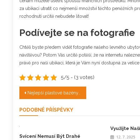
cenám můžete ušetřit spoustu finančních prostředků. Mno
za ubikaci utratit co nejmenší množství těchto peněžních 
rozhodnutí určitě nebudete litovat!
Podívejte se na fotografie
Chtěli byste předem vidět fotografie našeho levného ubytová
návštěvou? Potom Vás určitě potěší, že na internetu nalezne
právě pro naši ubikaci, která je Vám nyní dostupná za velic
5/5 - (3 votes)
Navigace
Nejlepší plastové bazény na trhu
pro
PODOBNÉ PŘÍSPĚVKY
příspěvek
Využijte Na
Svícení Nemusí Být Drahé
12. 7. 2025