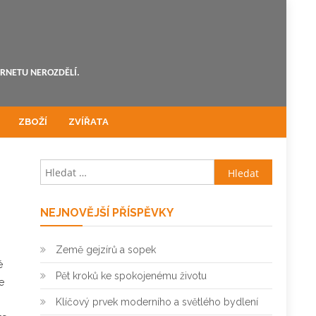
ERNETU NEROZDĚLÍ.
ZBOŽÍ
ZVÍŘATA
Vyhledávání
NEJNOVĚJŠÍ PŘÍSPĚVKY
Země gejzírů a sopek
é
Pět kroků ke spokojenému životu
e
Klíčový prvek moderního a světlého bydlení