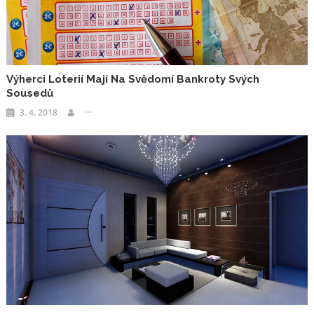
Výherci Loterií Mají Na Svědomí Bankroty Svých
Sousedů
3. 4. 2018