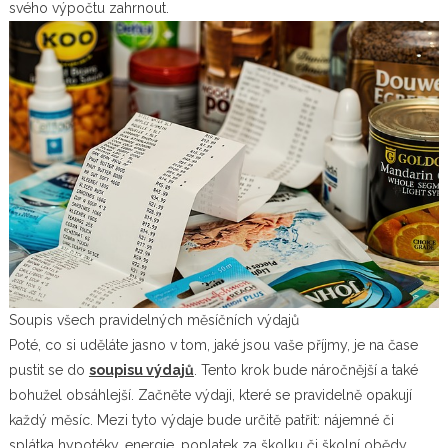
svého výpočtu zahrnout.
Soupis všech pravidelných měsíčních výdajů
Poté, co si uděláte jasno v tom, jaké jsou vaše příjmy, je na čase
pustit se do
soupisu výdajů
. Tento krok bude náročnější a také
bohužel obsáhlejší. Začněte výdaji, které se pravidelně opakují
každý měsíc. Mezi tyto výdaje bude určitě patřit: nájemné či
splátka hypotéky, energie, poplatek za školku či školní obědy,