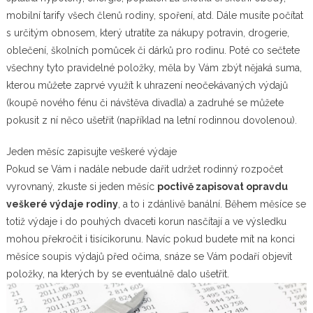
mobilní tarify všech členů rodiny, spoření, atd. Dále musíte počítat
s určitým obnosem, který utratíte za nákupy potravin, drogerie,
oblečení, školních pomůcek či dárků pro rodinu. Poté co sečtete
všechny tyto pravidelné položky, měla by Vám zbýt nějaká suma,
kterou můžete zaprvé využít k uhrazení neočekávaných výdajů
(koupě nového fénu či návštěva divadla) a zadruhé se můžete
pokusit z ní něco ušetřit (například na letní rodinnou dovolenou).
Jeden měsíc zapisujte veškeré výdaje
Pokud se Vám i nadále nebude dařit udržet rodinný rozpočet
vyrovnaný, zkuste si jeden měsíc
poctivě zapisovat opravdu
veškeré výdaje rodiny
, a to i zdánlivě banální. Během měsíce se
totiž výdaje i do pouhých dvaceti korun nasčítají a ve výsledku
mohou překročit i tisícikorunu. Navíc pokud budete mít na konci
měsíce soupis výdajů před očima, snáze se Vám podaří objevit
položky, na kterých by se eventuálně dalo ušetřit.