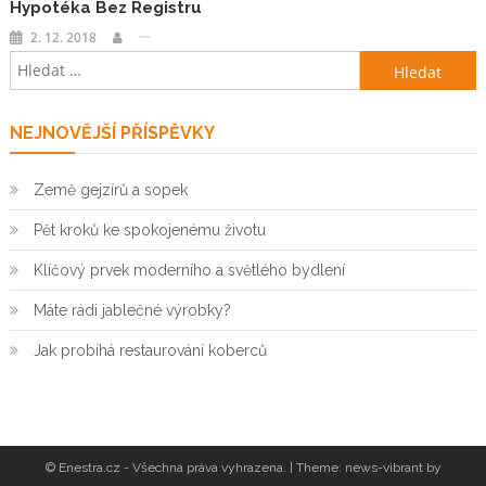
Hypotéka Bez Registru
2. 12. 2018
Vyhledávání
NEJNOVĚJŠÍ PŘÍSPĚVKY
Země gejzírů a sopek
Pět kroků ke spokojenému životu
Klíčový prvek moderního a světlého bydlení
Máte rádi jablečné výrobky?
Jak probíhá restaurování koberců
© Enestra.cz - Všechna práva vyhrazena.
|
Theme: news-vibrant by