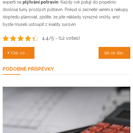
experti na
plýtvání potravin
. Každý rok putují do popelnic
doslova tuny prošlých potravin. Pokud si začnete vaření a nákupy
dopředu plánovat, zjistíte, že jste náklady výrazně snížily, aniž
byste museli ustoupit z kvality surovin.
4.4/5 - (12 votes)
Navigace
Vše, co byste jako fanoušci tenisu měli znát
Jak se starat o vířivku?
pro
PODOBNÉ PŘÍSPĚVKY
příspěvek