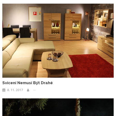
Svícení Nemusí Být Drahé
8. 11. 2017