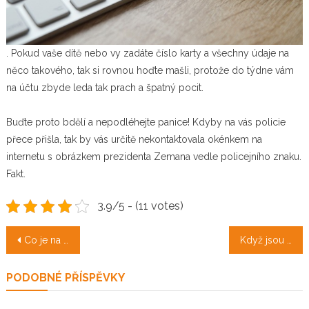
. Pokud vaše dítě nebo vy zadáte číslo karty a všechny údaje na
něco takového, tak si rovnou hoďte mašli, protože do týdne vám
na účtu zbyde leda tak prach a špatný pocit.
Buďte proto bdělí a nepodléhejte panice! Kdyby na vás policie
přece přišla, tak by vás určitě nekontaktovala okénkem na
internetu s obrázkem prezidenta Zemana vedle policejního znaku.
Fakt.
3.9/5 - (11 votes)
Navigace
Co je na skříních na míru tak zajímavého
Když jsou problémy
pro
PODOBNÉ PŘÍSPĚVKY
příspěvek