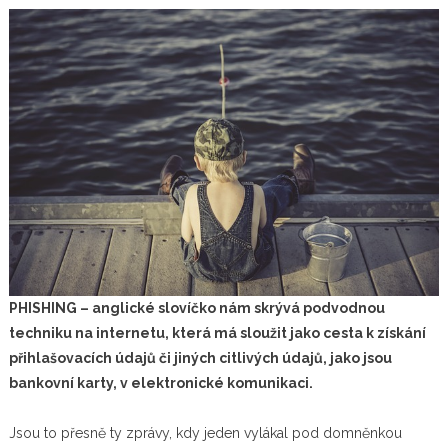
PHISHING – anglické slovíčko nám skrývá podvodnou
techniku na internetu, která má sloužit jako cesta k získání
přihlašovacích údajů či jiných citlivých údajů, jako jsou
bankovní karty, v elektronické komunikaci.
Jsou to přesně ty zprávy, kdy jeden vylákal pod domněnkou