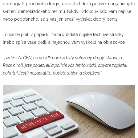
pornografií prodáváte drogy a zabíjíte lidi za peníze a organizujete
svržení demokratického režimu. Nikdy. Kdokoliv, kdo vám napíše
něco podobného, se z vás jen snaží vytřískat dobrý peníz.
To samé platí v případě, že brouzdáte nějaké lechtivé stránky
(nebo spíše vaše děti), a najednou vám vyskočí na obrazovce:
„JSTE ZATČEN, na vaší IP adrese byly nalezeny drogy, chlast, a
Rock’n“roll, jste podezřelí a policie vás tímto žádá, abyste zaplatili
pokutu! Jestli nezaplatíte, budete stižen a dostižen!“