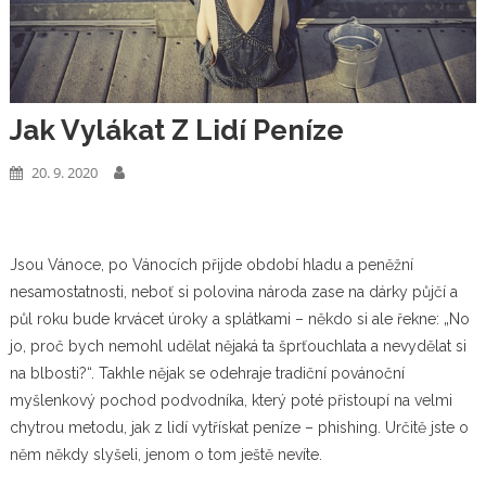
Jak Vylákat Z Lidí Peníze
20. 9. 2020
Jsou Vánoce, po Vánocích přijde období hladu a peněžní
nesamostatnosti, neboť si polovina národa zase na dárky půjčí a
půl roku bude krvácet úroky a splátkami – někdo si ale řekne: „No
jo, proč bych nemohl udělat nějaká ta šprťouchlata a nevydělat si
na blbosti?“. Takhle nějak se odehraje tradiční povánoční
myšlenkový pochod podvodníka, který poté přistoupí na velmi
chytrou metodu, jak z lidí vytřískat peníze – phishing. Určitě jste o
něm někdy slyšeli, jenom o tom ještě nevíte.