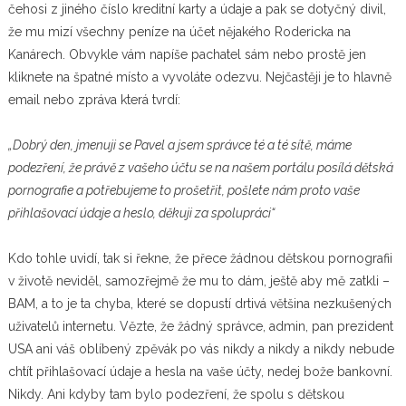
čehosi z jiného číslo kreditní karty a údaje a pak se dotyčný divil,
že mu mizí všechny peníze na účet nějakého Rodericka na
Kanárech. Obvykle vám napíše pachatel sám nebo prostě jen
kliknete na špatné místo a vyvoláte odezvu. Nejčastěji je to hlavně
email nebo zpráva která tvrdí:
„Dobrý den, jmenuji se Pavel a jsem správce té a té sítě, máme
podezření, že právě z vašeho účtu se na našem portálu posílá dětská
pornografie a potřebujeme to prošetřit, pošlete nám proto vaše
přihlašovací údaje a heslo, děkuji za spolupráci“
Kdo tohle uvidí, tak si řekne, že přece žádnou dětskou pornografii
v životě neviděl, samozřejmě že mu to dám, ještě aby mě zatkli –
BAM, a to je ta chyba, které se dopustí drtivá většina nezkušených
uživatelů internetu. Vězte, že žádný správce, admin, pan prezident
USA ani váš oblíbený zpěvák po vás nikdy a nikdy a nikdy nebude
chtít přihlašovací údaje a hesla na vaše účty, nedej bože bankovní.
Nikdy. Ani kdyby tam bylo podezření, že spolu s dětskou