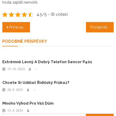
hosta zajistit nemohli.
4.5/5 - (8 votes)
Navigace
Prima auto pro řidiče
Pronajměte si kontejner do začátku.
pro
PODOBNÉ PŘÍSPĚVKY
příspěvek
Extrémně Levný A Dobrý Telefon Sencor P401
15. 10. 2023
Chcete Si Udělat Řidičský Průkaz?
28. 6. 2025
Mnoho Výhod Pro Váš Dům
13. 4. 2024