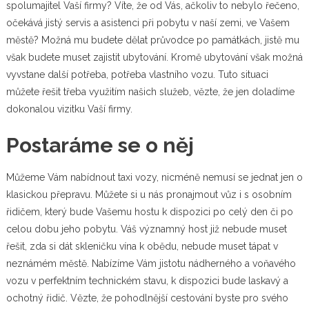
spolumajitel Vaší firmy? Víte, že od Vás, ačkoliv to nebylo řečeno,
očekává jistý servis a asistenci při pobytu v naší zemi, ve Vašem
městě? Možná mu budete dělat průvodce po památkách, jistě mu
však budete muset zajistit ubytování. Kromě ubytování však možná
vyvstane další potřeba, potřeba vlastního vozu. Tuto situaci
můžete řešit třeba využitím našich služeb, vězte, že jen doladíme
dokonalou vizitku Vaší firmy.
Postaráme se o něj
Můžeme Vám nabídnout
taxi
vozy, nicméně nemusí se jednat jen o
klasickou přepravu. Můžete si u nás pronajmout vůz i s osobním
řidičem, který bude Vašemu hostu k dispozici po celý den či po
celou dobu jeho pobytu. Váš významný host již nebude muset
řešit, zda si dát skleničku vína k obědu, nebude muset tápat v
neznámém městě. Nabízíme Vám jistotu nádherného a voňavého
vozu v perfektním technickém stavu, k dispozici bude laskavý a
ochotný řidič. Vězte, že pohodlnější cestování byste pro svého