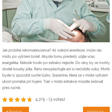
Jak probíhá rekonvalescence? A
ž odezní anestezie, může vás
místo po vytržení bolet. Abyste tomu předešli, užijte včas
analgetika.
Několik hodin po extrakci nejezte. Do rány by se mohly
dostat kousky jídla. Ránu nevyplachujte ani si nečistěte zuby. Mohli
byste si způsobit suché lůžko. Sraženina, která se v místě vytržení
utvoří pomáhá při hojení.
Tvář v místě extrakce můžete ledovat
přes ručník.
4.7/5 - (3 votes)
Navigace
Sport pro všechny
Vlastní auto je skvělé