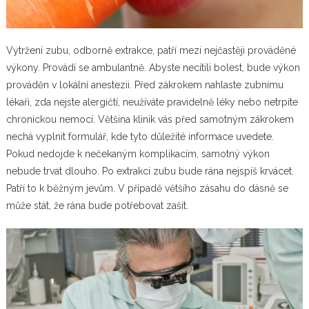
Vytržení zubu, odborně extrakce, patří mezi nejčastěji prováděné
výkony. Provádí se ambulantně. Abyste necítili bolest, bude výkon
prováděn v lokální anestezii. Před zákrokem nahlaste zubnímu
lékaři, zda nejste alergičtí, neužíváte pravidelně léky nebo netrpíte
chronickou nemocí. Většina klinik vás před samotným zákrokem
nechá vyplnit formulář, kde tyto důležité informace uvedete.
Pokud nedojde k nečekaným komplikacím, samotný výkon
nebude trvat dlouho. Po extrakci zubu bude rána nejspíš krvácet.
Patří to k běžným jevům. V případě většího zásahu do dásně se
může stát, že rána bude potřebovat zašít.