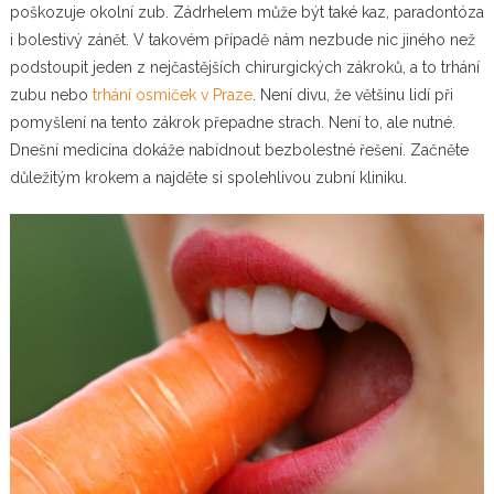
poškozuje okolní zub. Zádrhelem může být také kaz, paradontóza
i bolestivý zánět. V takovém případě nám nezbude nic jiného než
podstoupit jeden z nejčastějších chirurgických zákroků, a to trhání
zubu nebo
trhání osmiček v Praze
. Není divu, že většinu lidí při
pomyšlení na tento zákrok přepadne strach. Není to, ale nutné.
Dnešní medicína dokáže nabídnout bezbolestné řešení. Začněte
důležitým krokem a najděte si spolehlivou zubní kliniku.