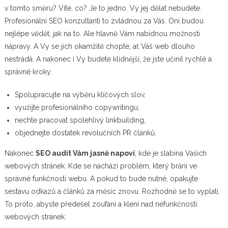
v tomto směru? Víte, co? Je to jedno. Vy jej dělat nebudete.
Profesionální SEO konzultanti to zvládnou za Vás. Oni budou
nejlépe vědět, jak na to. Ale hlavně Vám nabídnou možnosti
nápravy. A Vy se jich okamžitě chopte, ať Váš web dlouho
nestrádá. A nakonec i Vy budete klidnější, že jste učinil rychlé a
správné kroky.
Spolupracujte na výběru klíčových slov,
využijte profesionálního copywritingu,
nechte pracovat spolehlivý linkbuilding,
objednejte dostatek revolučních PR článků.
Nakonec
SEO audit Vám jasně napoví
, kde je slabina Vašich
webových stránek. Kde se nachází problém, který brání ve
správné funkčnosti webu. A pokud to bude nutné, opakujte
sestavu odkazů a článků za měsíc znovu. Rozhodně se to vyplatí.
To proto, abyste předešel zoufání a klení nad nefunkčností
webových stránek.