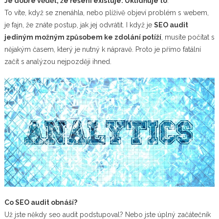
Je dobré vědět, že řešení existuje. Uklidňuje to
.
To víte, když se znenáhla, nebo plíživě objeví problém s webem,
je fajn, že znáte postup, jak jej odvrátit. I když je
SEO audit
jediným možným způsobem ke zdolání potíží
, musíte počítat s
nějakým časem, který je nutný k nápravě. Proto je přímo fatální
začít s analýzou nejpozději ihned.
Co SEO audit obnáší?
Už jste někdy seo audit podstupoval? Nebo jste úplný začátečník