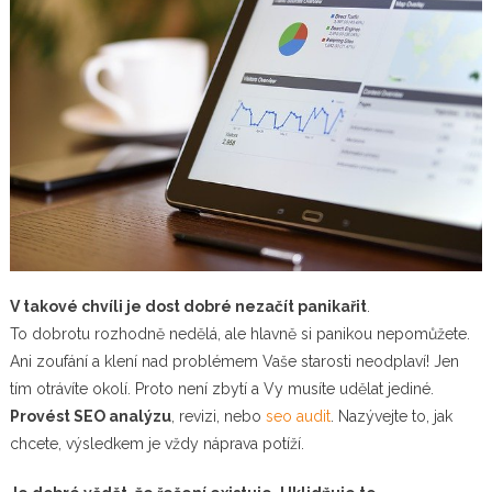
V takové chvíli je dost dobré nezačít panikařit
.
To dobrotu rozhodně nedělá, ale hlavně si panikou nepomůžete.
Ani zoufání a klení nad problémem Vaše starosti neodplaví! Jen
tím otrávíte okolí. Proto není zbytí a Vy musíte udělat jediné.
Provést SEO analýzu
, revizi, nebo
seo audit
. Nazývejte to, jak
chcete, výsledkem je vždy náprava potíží.