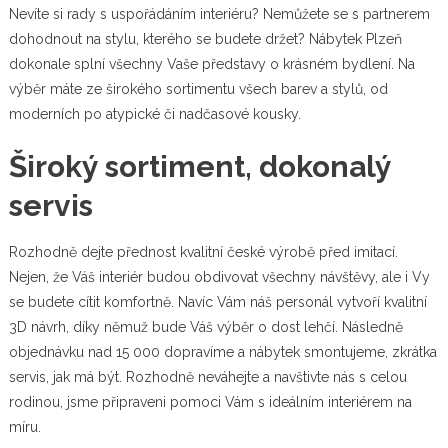
Nevíte si rady s uspořádáním interiéru? Nemůžete se s partnerem
dohodnout na stylu, kterého se budete držet?
Nábytek Plzeň
dokonale splní všechny Vaše představy o krásném bydlení. Na
výběr máte ze širokého sortimentu všech barev a stylů, od
moderních po atypické či nadčasové kousky.
Široký sortiment, dokonalý
servis
Rozhodně dejte přednost kvalitní české výrobě před imitací.
Nejen, že Váš interiér budou obdivovat všechny návštěvy, ale i Vy
se budete cítit komfortně. Navíc Vám náš personál vytvoří kvalitní
3D návrh, díky němuž bude Váš výběr o dost lehčí. Následně
objednávku nad 15 000 dopravíme a nábytek smontujeme, zkrátka
servis, jak má být. Rozhodně neváhejte a navštivte nás s celou
rodinou, jsme připraveni pomoci Vám s ideálním interiérem na
míru.