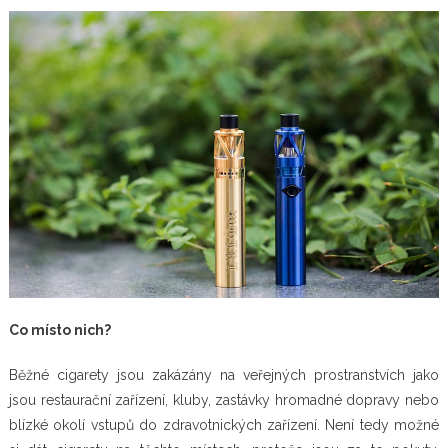
Co místo nich?
Běžné cigarety jsou zakázány na veřejných prostranstvích jako
jsou restaurační zařízení, kluby, zastávky hromadné dopravy nebo
blízké okolí vstupů do zdravotnických zařízení. Není tedy možné