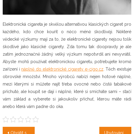
Elektronická cigareta je skvělou alternativou klasických cigaret pro
každého, kdo chce kouřit o něco méně škodlivěji. Některé
vědecké výzkumy mají za to, že elektronické cigarety nejsou tolik
škodlivé jako klasické cigarety. Zda tomu tak doopravdy je ale
zatím jednoznačně žádný velký výzkum nepotvrdil ani nevyvrátil.
Abyste mohli používat elektronickou cigaretu, potřebujete kromě
zařízení i
náplně do elektronické cigarety
e-cigo.cz
. Těch existuje
obrovské množství. Mnoho výrobců nabízí nejen hotové náplně,
mezi kterými si můžete najít třeba ovocné nebo čistě tabákové
příchutě, ale koupit se dají i náplně, které si smícháte sami – stačí
vám základ a vyberete si jakoukoliv příchuť, kterou máte rádi
anebo která vám padne do oka.
Navigace
Obrátit se na server epoptávka je správná volba
Ubytování Jetřichovice