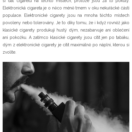
si dát cigaretu na těchto místech, protože jsou za to pokuty.
Elektronická cigareta je o něco méně trnem v oku nekuřácké části
populace. Elektronické cigarety jsou na mnoha těchto místech
povoleny nebo tolerovány. Je to díky tomu, že i když rovněž jako
klasické cigarety produkují hustý dým, nezabarvuje ani oblečení
ani pokožku. A zatímco klasické cigarety jsou cítit jen po tabáku,
dým z elektronické cigarety je cítit maximálně po náplni, kterou si
zvolíte.