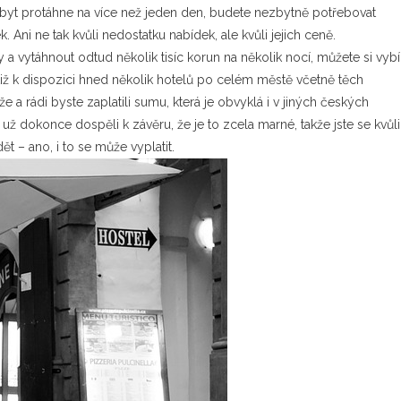
 pobyt protáhne na více než jeden den, budete nezbytně potřebovat
 Ani ne tak kvůli nedostatku nabídek, ale kvůli jejich ceně.
 a vytáhnout odtud několik tisíc korun na několik nocí, můžete si vybír
iž k dispozici hned několik hotelů po celém městě včetně těch
a rádi byste zaplatili sumu, která je obvyklá i v jiných českých
ž dokonce dospěli k závěru, že je to zcela marné, takže jste se kvůli
dět – ano, i to se může vyplatit.