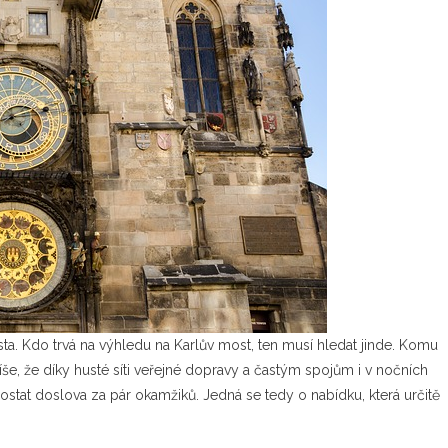
ta. Kdo trvá na výhledu na Karlův most, ten musí hledat jinde. Komu
še, že díky husté síti veřejné dopravy a častým spojům i v nočních
tat doslova za pár okamžiků. Jedná se tedy o nabídku, která určitě