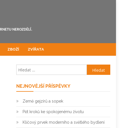
ERNETU NEROZDĚLÍ.
ZBOŽÍ
ZVÍŘATA
Vyhledávání
NEJNOVĚJŠÍ PŘÍSPĚVKY
Země gejzírů a sopek
Pět kroků ke spokojenému životu
Klíčový prvek moderního a světlého bydlení