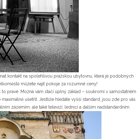
menat kontakt na spolehlivou
pražskou ubytovnu
, která je podobných
velkoměstě můžete najít pokoje za rozumné ceny!
vás to pravé. Možná vám stačí úplný základ – soukromí v samostatném
 maximálně ušetřit. Jestliže hledáte vyšší standard, jsou zde pro vás
lním zázemím, ale také televizí, lednicí a dalším nadstandardním