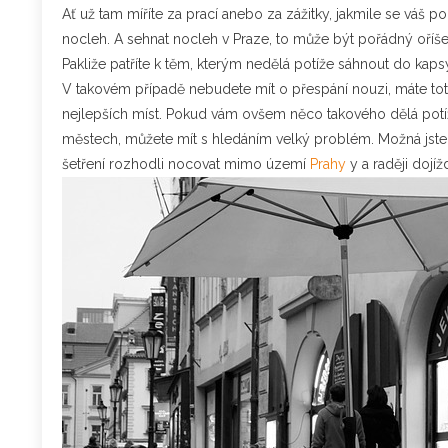
Ať už tam míříte za prací anebo za zážitky, jakmile se váš
nocleh. A sehnat nocleh v Praze, to může být pořádný oříšek.
Pakliže patříte k těm, kterým nedělá potíže sáhnout do kapsy
V takovém případě nebudete mít o přespání nouzi, máte tot
nejlepších míst. Pokud vám ovšem něco takového dělá potíže 
městech, můžete mít s hledáním velký problém. Možná jste u
šetření rozhodli nocovat mimo území
Prahy
y a raději dojíž