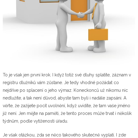
To je však jen první krok. I když totiž své dluhy splatíte, záznam v
registru dlužníků vám zůstane. Je tedy vhodné požádat co
nejdříve po splacení o jeho výmaz. Koneckonců už nikomu nic
nedlužíte, a tak není důvod, abyste tam byli i nadále zapsáni. A
věřte, že zažijete pocit uvolnění, když uvidíte, že tam vaše jméno
již není. Jen mějte na paměti, že tento proces může trvat i několik
týdnům, podle vytíženosti úřadu.
Je však otázkou, zda se něco takového skutečně vyplatí. I zde