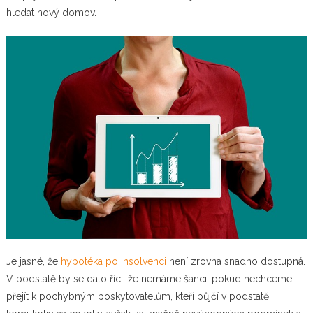
hledat nový domov.
Je jasné, že
hypotéka po insolvenci
není zrovna snadno dostupná.
V podstatě by se dalo říci, že nemáme šanci, pokud nechceme
přejít k pochybným poskytovatelům, kteří půjčí v podstatě