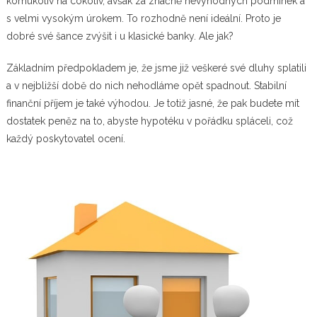
komukoliv na cokoliv, avšak za značně nevýhodných podmínek a
s velmi vysokým úrokem. To rozhodně není ideální. Proto je
dobré své šance zvýšit i u klasické banky. Ale jak?
Základním předpokladem je, že jsme již veškeré své dluhy splatili
a v nejbližší době do nich nehodláme opět spadnout. Stabilní
finanční příjem je také výhodou. Je totiž jasné, že pak budete mít
dostatek peněz na to, abyste hypotéku v pořádku spláceli, což
každý poskytovatel ocení.