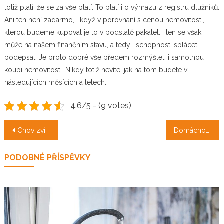
totiž platí, že se za vše platí. To platí i o výmazu z registru dlužníků.
Ani ten není zadarmo, i když v porovnání s cenou nemovitosti,
kterou budeme kupovat je to v podstatě pakatel. I ten se však
může na našem finančním stavu, a tedy i schopnosti splácet,
podepsat. Je proto dobré vše předem rozmýšlet, i samotnou
koupi nemovitosti. Nikdy totiž nevíte, jak na tom budete v
následujících měsících a letech.
4.6/5 - (9 votes)
Navigace
Chov zvířat
Domácnost i kancelář
pro
PODOBNÉ PŘÍSPĚVKY
příspěvek