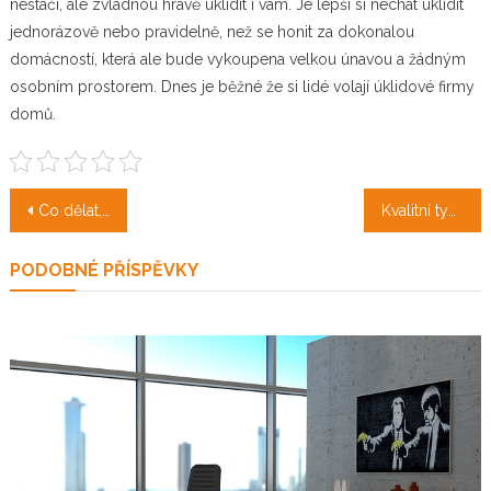
nestačí, ale zvládnou hravě uklidit i vám. Je lepší si nechat uklidit
jednorázově nebo pravidelně, než se honit za dokonalou
domácností, která ale bude vykoupena velkou únavou a žádným
osobním prostorem. Dnes je běžné že si lidé volají úklidové firmy
domů.
Navigace
Co dělat, aby nám byla schválena hypotéka po insolvenci
Kvalitní typ řetězu
pro
PODOBNÉ PŘÍSPĚVKY
příspěvek