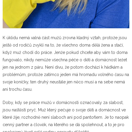
K úklidu nemá valná část mužů zrovna kladný vztah, protože jsou
ještě od rodičů zvyklí na to, že všechno doma dělá žena a stačí,
když muž chodí do práce. Jenže pokud chcete aby vám to doma
fungovalo, nikdy nemůže všechna péče o děti a domácnost ležet
jen na jednom z páru. Není divu, že potom dochází k hádkám a
problémům, protože zatímco jeden má hromadu volného času na
svoje koníčky, ten druhý neustále jen něco musí a na sebe nemá
ani trochu času.
Doby, kdy se práce mužů v domácnosti označovaly za slabost,
jsou naštěstí pryč. Muž který pečuje o svoje děti a domácnost ve
které žije, rozhodně není slaboch ani pod pantoflem. Je to naopak
cenný partner a člověk, na kterého se dá spolehnout, a to je pro
spokojený život celé rodiny opravdu důležité.