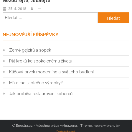
Nezoufejte, Jednejte
25. 4. 2018
Vyhledávání
NEJNOVĚJŠÍ PŘÍSPĚVKY
Země gejzírů a sopek
Pět kroků ke spokojenému životu
Klíčový prvek moderního a světlého bydlení
Máte rádi jablečné výrobky?
Jak probíhá restaurování koberců
© Enestra.cz - Všechna práva vyhrazena.
|
Theme: news-vibrant by
CodeVibrant
.