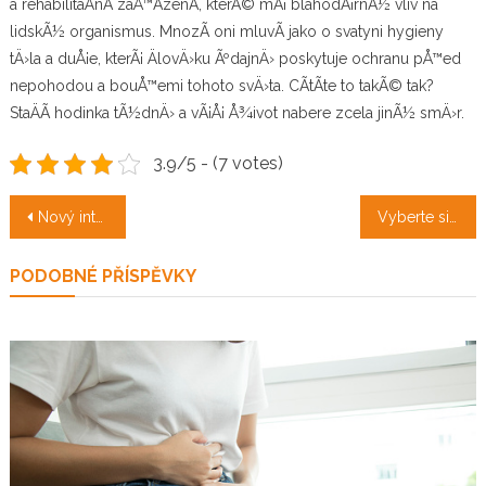
a rehabilitaÄnÃ­ zaÅ™Ã­zenÃ­, kterÃ© mÃ¡ blahodÃ¡rnÃ½ vliv na
lidskÃ½ organismus. MnozÃ­ oni mluvÃ­ jako o svatyni hygieny
tÄ›la a duÅ¡e, kterÃ¡ ÄlovÄ›ku ÃºdajnÄ› poskytuje ochranu pÅ™ed
nepohodou a bouÅ™emi tohoto svÄ›ta. CÃ­tÃ­te to takÃ© tak?
StaÄÃ­ hodinka tÃ½dnÄ› a vÃ¡Å¡ Å¾ivot nabere zcela jinÃ½ smÄ›r.
3.9/5 - (7 votes)
Navigace
Nový interiér
Vyberte si katalogový dům
pro
PODOBNÉ PŘÍSPĚVKY
příspěvek