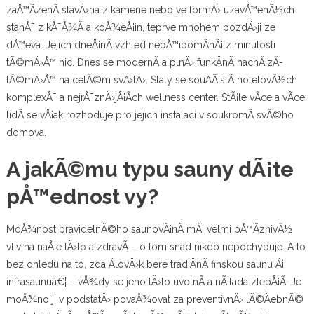
zaÅ™Ã­zenÃ­ stavÄ›na z kamene nebo ve formÄ› uzavÅ™enÃ½ch
stanÅ¯ z kÅ¯Å¾Ã­ a koÅ¾eÅ¡in, teprve mnohem pozdÄ›ji ze
dÅ™eva. Jejich dneÅ¡nÃ­ vzhled nepÅ™ipomÃ­nÃ¡ z minulosti
tÃ©mÄ›Å™ nic. Dnes se modernÃ­ a plnÄ› funkÄnÃ­ nachÃ¡zÃ­
tÃ©mÄ›Å™ na celÃ©m svÄ›tÄ›. Staly se souÄÃ¡stÃ­ hotelovÃ½ch
komplexÅ¯ a nejrÅ¯znÄ›jÅ¡Ã­ch wellness center. StÃ¡le vÃ­ce a vÃ­ce
lidÃ­ se vÅ¡ak rozhoduje pro jejich instalaci v soukromÃ­ svÃ©ho
domova.
A jakÃ©mu typu sauny dÃ¡te
pÅ™ednost vy?
MoÅ¾nost pravidelnÃ©ho saunovÃ¡nÃ­ mÃ¡ velmi pÅ™Ã­znivÃ½
vliv na naÅ¡e tÄ›lo a zdravÃ­ – o tom snad nikdo nepochybuje. A to
bez ohledu na to, zda ÄlovÄ›k bere tradiÄnÃ­ finskou
saunu
Äi
infrasaunuâ€¦ – vÅ¾dy se jeho tÄ›lo uvolnÃ­ a nÃ¡lada zlepÅ¡Ã­. Je
moÅ¾no ji v podstatÄ› povaÅ¾ovat za preventivnÄ› lÃ©ÄebnÃ©