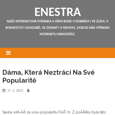
ENESTRA
NAŠE INTERNETOVÁ STRÁNKA S VÁMI BUDE V DOBRÉM I VE ZLÉM, V
BOHATSTVÍ I CHUDOBĚ, VE ZDRAVÍ I V NEMOCI, DOKUD NÁS VÝPADEK
INTERNETU NEROZDĚLÍ.
Dáma, Která Neztrácí Na Své
Popularitě
21. 2. 2023
Sauna vdÄ›ÄÃ­ za svou popularitu FinÅ¯m. Z poÄÃ¡tku byla tato