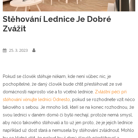
Stěhování Lednice Je Dobré
Zvážit
Web
25. 3. 2023
Pokud se člověk stěhuje někam, kde není vůbec nic, je
pochopitelné, že daný člověk bude chtít přestěhovat ze své
domácnosti naprosto vše a to včetně lednice.
Zvláštní péči při
stěhování věnujte lednici Odnesto
, pokud se rozhodnete vzít něco
takového s sebou.
Je mnoho lidí, kteří se na konec rozhodnou, že
svou lednici v daném domě či bytě nechají, protože nemá smysl,
aby něco takového stěhovali a to už jen proto, že je jejich lednice
například už dost stará a nemusela by stěhování zvládnout. Mohlo
by se klidně stát, že pokud by jí daný člověk přestěhoval a