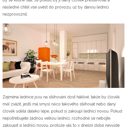
následně chtěl vše uvést do provozu, už by danou lednici
nezprovoznil.
Zejména lednice jsou na stěhování dost háklivé, takže by člověk
měl zvážit, jestli má smysl něco takového stěhovat nebo daný
člověk udělá daleko lépe, pokud si zakoupí lednici novou.
Pokud
nepotřebujete žádnou velkou lednici, rozhodně se nebojte
zakoupit si lednici novou, protože vás to v dnešní době nevyjde