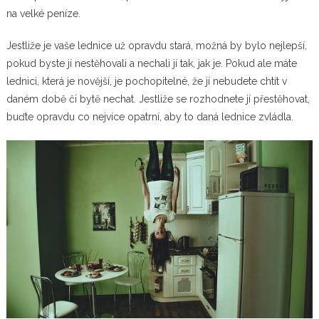
na velké peníze.
Jestliže je vaše lednice už opravdu stará, možná by bylo nejlepší,
pokud byste jí nestěhovali a nechali jí tak, jak je. Pokud ale máte
lednici, která je novější, je pochopitelné, že jí nebudete chtít v
daném době či bytě nechat. Jestliže se rozhodnete jí přestěhovat,
buďte opravdu co nejvíce opatrní, aby to daná lednice zvládla.