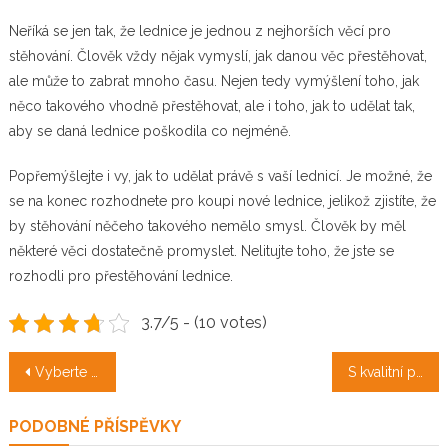
Neříká se jen tak, že lednice je jednou z nejhorších věcí pro
stěhování. Člověk vždy nějak vymyslí, jak danou věc přestěhovat,
ale může to zabrat mnoho času. Nejen tedy vymýšlení toho, jak
něco takového vhodně přestěhovat, ale i toho, jak to udělat tak,
aby se daná lednice poškodila co nejméně.
Popřemýšlejte i vy, jak to udělat právě s vaší lednicí. Je možné, že
se na konec rozhodnete pro koupi nové lednice, jelikož zjistíte, že
by stěhování něčeho takového nemělo smysl.
Člověk by měl
některé věci dostatečně promyslet. Nelitujte toho, že jste se
rozhodli pro přestěhování lednice.
3.7/5 - (10 votes)
Navigace
Vyberte si katalogový dům
S kvalitní podlahou budete mít kvalitní bydlení
pro
PODOBNÉ PŘÍSPĚVKY