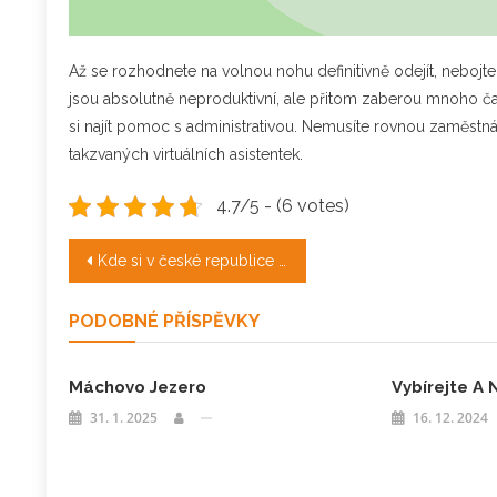
Až se rozhodnete na volnou nohu definitivně odejít, nebojte
jsou absolutně neproduktivní, ale přitom zaberou mnoho č
si najít pomoc s administrativou. Nemusíte rovnou zaměstnáva
takzvaných virtuálních asistentek.
4.7/5 - (6 votes)
Navigace
Kde si v české republice můžete užít spánek jako Hloupý Honza?
pro
PODOBNÉ PŘÍSPĚVKY
příspěvek
Máchovo Jezero
Vybírejte A
31. 1. 2025
16. 12. 2024