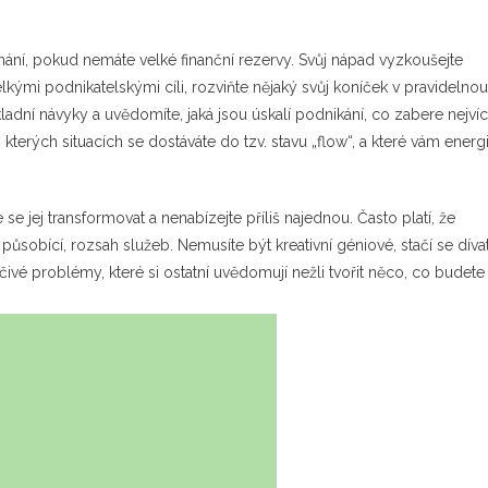
ní, pokud nemáte velké finanční rezervy. Svůj nápad vyzkoušejte
ými podnikatelskými cíli, rozviňte nějaký svůj koníček v pravidelnou
ákladní návyky a uvědomíte, jaká jsou úskalí podnikání, co zabere nejví
 kterých situacích se dostáváte do tzv. stavu „flow“, a které vám energi
 se jej transformovat a nenabízejte příliš najednou. Často platí, že
ůsobící, rozsah služeb. Nemusíte být kreativní géniové, stačí se díva
čivé problémy, které si ostatní uvědomují nežli tvořit něco, co budete