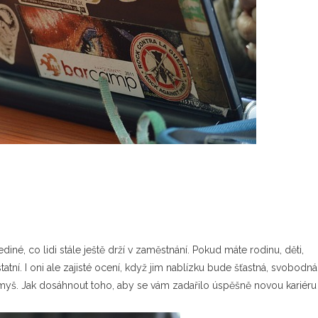
diné, co lidi stále ještě drží v zaměstnání. Pokud máte rodinu, děti,
atní. I oni ale zajisté ocení, když jim nablízku bude šťastná, svobodná
 myš. Jak dosáhnout toho, aby se vám zadařilo úspěšně novou kariéru