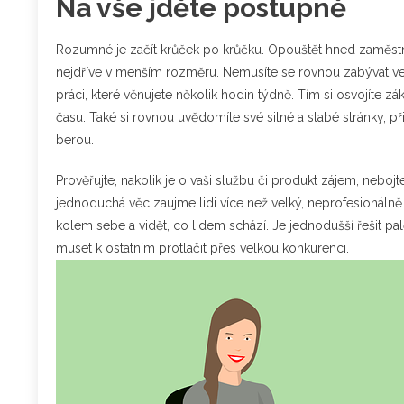
Na vše jděte postupně
Rozumné je začít krůček po krůčku. Opouštět hned zaměstná
nejdříve v menším rozměru. Nemusíte se rovnou zabývat velk
práci, které věnujete několik hodin týdně. Tím si osvojíte z
času. Také si rovnou uvědomíte své silné a slabé stránky, při
berou.
Prověřujte, nakolik je o vaši službu či produkt zájem, nebojte
jednoduchá věc zaujme lidi více než velký, neprofesionálně p
kolem sebe a vidět, co lidem schází. Je jednodušší řešit pal
muset k ostatním protlačit přes velkou konkurenci.