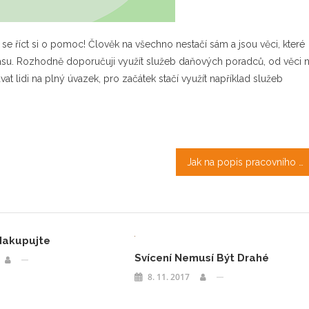
 se říct si o pomoc! Člověk na všechno nestačí sám a jsou věci, které
asu. Rozhodně doporučuji využít služeb daňových poradců, od věci n
t lidi na plný úvazek, pro začátek stačí využít například služeb
Jak na popis pracovního místa?
 Nakupujte
Svícení Nemusí Být Drahé
8. 11. 2017