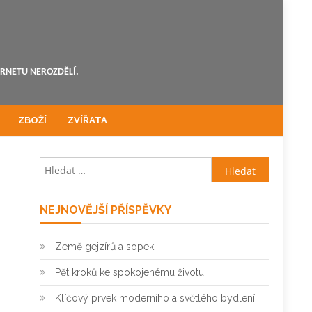
ERNETU NEROZDĚLÍ.
ZBOŽÍ
ZVÍŘATA
Vyhledávání
NEJNOVĚJŠÍ PŘÍSPĚVKY
Země gejzírů a sopek
Pět kroků ke spokojenému životu
Klíčový prvek moderního a světlého bydlení