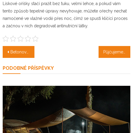
Lískové oříšky stačí pražit bez tuku, velmi lehce, a pokud vám
tento způsob tepelné úpravy nevyhovuje, můžete ořechy nechat
namočené ve vlažné vodě přes noc, čímž se spustí klíčící proces
a začnou v nich degradovat antinutriční látky.
Navigace
Betonový plot je skvělá volba
Půjčujeme si karavan na dovolenou
pro
PODOBNÉ PŘÍSPĚVKY
příspěvek