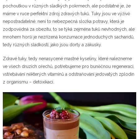
pochoutkou v různých sladkých pokrmech, ale podstatné je, že
máme v ruce perfektní zdroj zdravých tuků. Tuky jsou ve výživě
nepostradatelné, není to nebezpečná složka potravy, která je
zodpovědná za obezitu, to se týká zejména tuků nevhodných, ale
mnohem horší je nezřízená konzumace jednoduchých sacharidů,
tedy různých sladkostí, jako jsou dorty a zákusky.
Zdravé tuky, tedy nenasycené mastné kyseliny, které nalezneme
ve všech druzích ořechů, potřebujeme pro buněčnou regeneraci,
vstřebávání některých vitamínů a odstraňování jedovatých zplodin
z organismu – detoxikaci.