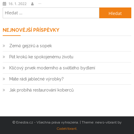
16. 1. 2022
Vyhledávání
NEJNOVĚJŠÍ PŘÍSPĚVKY
Země gejzírů a sopek
Pět kroků ke spokojenému životu
Klíčový prvek moderního a světlého bydlení
Máte rádi jablečné výrobky?
Jak probíhá restaurování koberců
© Enestra.cz - Všechna práva vyhrazena.
|
Theme: news-vibrant by
CodeVibrant
.