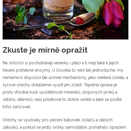
Zkuste je mírně opražit
Na oříšcích si pochutnávají veverky i ptáci a ti mají také k jejich
trávení potřebné enzymy. U člověka to není tak jednoduché, my
nemáme k dispozici tak účinné mechanismy, jako některá zvířata, a
syrové ořechy dokážeme využít jen zčásti. Tepelná úprava je
proto vhodná kvůli využitelnosti minerálů, stopových prvků a
většiny vitamínů, naši předkové to dobře věděli a také se podle
toho zařizovali.
Ořechy se využívaly pro pečení bábovek, koláčů a dalších
zákusků, a pokud se jedly oříšky samostatně, pomáhalo opražení.