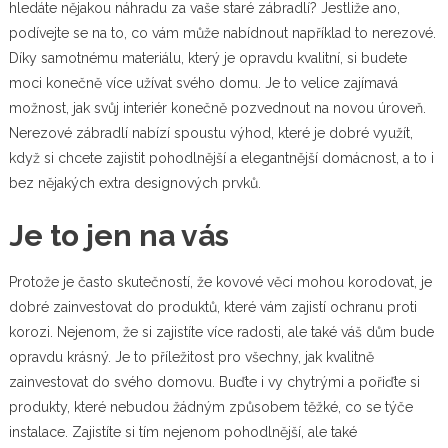
hledáte nějakou náhradu za vaše staré zábradlí? Jestliže ano,
podívejte se na to, co vám může nabídnout například to nerezové.
Díky samotnému materiálu, který je opravdu kvalitní, si budete
moci konečně více užívat svého domu. Je to velice zajímavá
možnost, jak svůj interiér konečně pozvednout na novou úroveň.
Nerezové zábradlí
nabízí spoustu výhod, které je dobré využít,
když si chcete zajistit pohodlnější a elegantnější domácnost, a to i
bez nějakých extra designových prvků.
Je to jen na vás
Protože je často skutečností, že kovové věci mohou korodovat, je
dobré zainvestovat do produktů, které vám zajistí ochranu proti
korozi. Nejenom, že si zajistíte více radosti, ale také váš dům bude
opravdu krásný. Je to příležitost pro všechny, jak kvalitně
zainvestovat do svého domovu. Buďte i vy chytrými a pořiďte si
produkty, které nebudou žádným způsobem těžké, co se týče
instalace. Zajistíte si tím nejenom pohodlnější, ale také