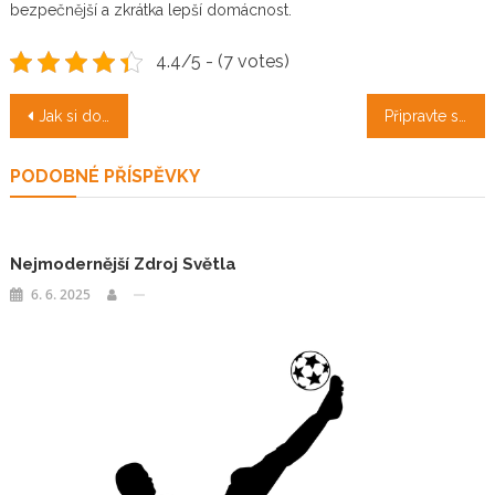
bezpečnější a zkrátka lepší domácnost.
4.4/5 - (7 votes)
Navigace
Jak si dopomoci k ideální postavě?
Připravte si opravdovou pochutinu
pro
PODOBNÉ PŘÍSPĚVKY
příspěvek
Nejmodernější Zdroj Světla
6. 6. 2025