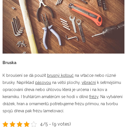
Bruska
K broušení se dá použít
brusný kotouč
na vrtačce nebo různé
brusky. Například
pásovou
na větší plochy,
vibrační
k šetrnějšímu
opracování dřeva nebo úhlovou která je určena i na kov a
keramiku. I truhlářům amatérům se hodí v dílně
frézy
. Na vytváření
drážek, hran a ornamentů potřebujeme frézu přímou, na tvorbu
spojů dřeva pak frézu lamelovací.
4/5 - (9 votes)