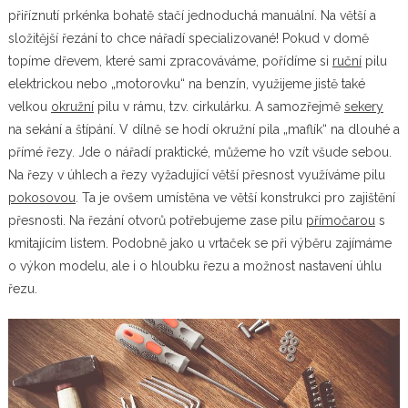
přiříznutí prkénka bohatě stačí jednoduchá manuální. Na větší a
složitější řezání to chce nářadí specializované! Pokud v domě
topíme dřevem, které sami zpracováváme, pořídíme si
ruční
pilu
elektrickou nebo „motorovku“ na benzín, využijeme jistě také
velkou
okružní
pilu v rámu, tzv. cirkulárku. A samozřejmě
sekery
na sekání a štípání. V dílně se hodí okružní pila „maflík“ na dlouhé a
přímé řezy. Jde o nářadí praktické, můžeme ho vzít všude sebou.
Na řezy v úhlech a řezy vyžadující větší přesnost využíváme pilu
pokosovou
. Ta je ovšem umístěna ve větší konstrukci pro zajištění
přesnosti. Na řezání otvorů potřebujeme zase pilu
přímočarou
s
kmitajícím listem. Podobně jako u vrtaček se při výběru zajímáme
o výkon modelu, ale i o hloubku řezu a možnost nastavení úhlu
řezu.