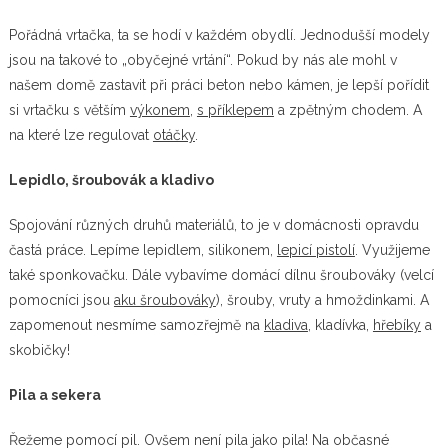
Pořádná vrtačka, ta se hodí v každém obydlí. Jednodušší modely
jsou na takové to „obyčejné vrtání“. Pokud by nás ale mohl v
našem domě zastavit při práci beton nebo kámen, je lepší pořídit
si vrtačku s větším
výkonem
,
s příklepem
a zpětným chodem. A
na které lze regulovat
otáčky
.
Lepidlo, šroubovák a kladivo
Spojování různých druhů materiálů, to je v domácnosti opravdu
častá práce. Lepíme lepidlem, silikonem,
lepicí pistolí
. Využijeme
také sponkovačku. Dále vybavíme domácí dílnu šroubováky (velcí
pomocníci jsou
aku šroubováky
), šrouby, vruty a hmoždinkami. A
zapomenout nesmíme samozřejmě na
kladiva
, kladívka,
hřebíky
a
skobičky!
Pila a sekera
Řežeme pomocí pil. Ovšem není pila jako pila! Na občasné