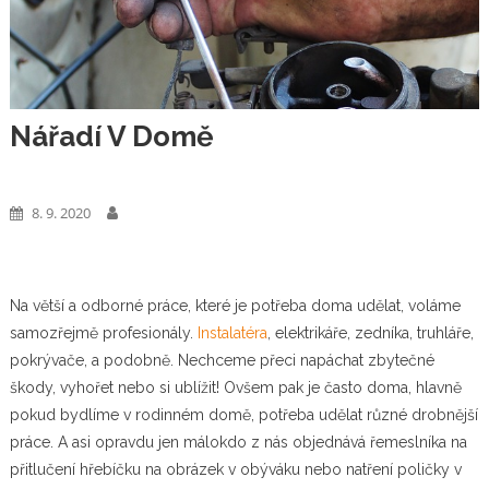
Nářadí V Domě
Business
8. 9. 2020
Na větší a odborné práce, které je potřeba doma udělat, voláme
samozřejmě profesionály.
Instalatéra
, elektrikáře, zedníka, truhláře,
pokrývače, a podobně. Nechceme přeci napáchat zbytečné
škody, vyhořet nebo si ublížit! Ovšem pak je často doma, hlavně
pokud bydlíme v rodinném domě, potřeba udělat různé drobnější
práce. A asi opravdu jen málokdo z nás objednává řemeslníka na
přitlučení hřebíčku na obrázek v obýváku nebo natření poličky v