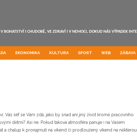
V BOHATSTVÍ I CHUDOBĚ, VE ZDRAVÍ I V NEMOCI, DOKUD NÁS VÝPADEK INT
ADA
EKONOMIKA
KULTURA
SPORT
WEB
ZÁBAVA
. Váš šéf se Vám zdá, jako by snad ani jiný život kromě pracovního
 svými dětmi? Asi ne. Pokud taková atmosféra panuje i na Vašem
at a chalup k pronajmutí
na víkend či prodloužený víkend na některou