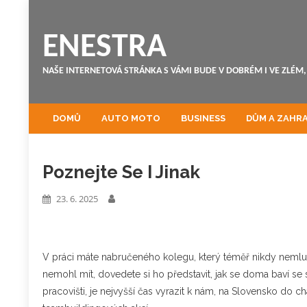
ENESTRA
NAŠE INTERNETOVÁ STRÁNKA S VÁMI BUDE V DOBRÉM I VE ZLÉM, 
DOMŮ
AUTO MOTO
BUSINESS
DŮM A ZAHR
Poznejte Se I Jinak
23. 6. 2025
V práci máte nabručeného kolegu, který téměř nikdy nemluví
nemohl mít, dovedete si ho představit, jak se doma baví se
pracovišti, je nejvyšší čas vyrazit k nám, na Slovensko do
ch