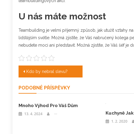
teambuildingových akcí.
U nás máte možnost
Teambuilding je velmi příjemný způsob, jak utužit vztahy na 
lidštějším světle. Možná zjistíte, že Váš nabručený kolega pe
nebudete moci ani představit. Možná zjistíte, že Váš šéf je 
Navigace
Kdo by nebral slevu?
pro
PODOBNÉ PŘÍSPĚVKY
příspěvek
Mnoho Výhod Pro Váš Dům
Kuchyně Jak
13. 4. 2024
1. 2. 2020