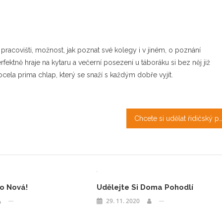
pracovišti, možnost, jak poznat své kolegy i v jiném, o poznání
rfektně hraje na kytaru a večerní posezení u táboráku si bez něj již
docela prima chlap, který se snaží s každým dobře vyjít.
Chcete si udělat řidičský průk
o Nová!
Udělejte Si Doma Pohodlí
29. 11. 2020