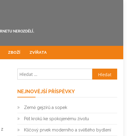
ERNETU NEROZDĚLÍ.
ZBOŽÍ
ZVÍŘATA
Vyhledávání
NEJNOVĚJŠÍ PŘÍSPĚVKY
Země gejzírů a sopek
Pět kroků ke spokojenému životu
 z
Klíčový prvek moderního a světlého bydlení