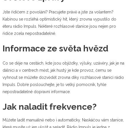
Jste řidičem z povolání? Pracujete právě a jste za volantem?
Kabinou se rozléhá optimistický hit, který zrovna vypustilo do
éteru rádio Impuls. Některé rozhlasové stanice jsou nejen pro
řidiče zcela nepostradatelné.
Informace ze světa hvězd
Co se děje na cestách, kde jsou objížďky, výluky, uzávěry, jak je na
dálnici a v centrech měst, jak hustý je kde provoz, čemu se
vyhnout se můžete dozvědět zrovna díky rozhlasové stanici
rádio
Impuls
. Dobře poslouchejte, je to velký pomocník, tyhle
nepostradatelné dopravní informace.
Jak naladit frekvence?
Můžete ladit manuálně nebo i automaticky. Naskáčou vám stanice,
které musíte už jen uložit a seřadit. Rádio Impuls je jedna z