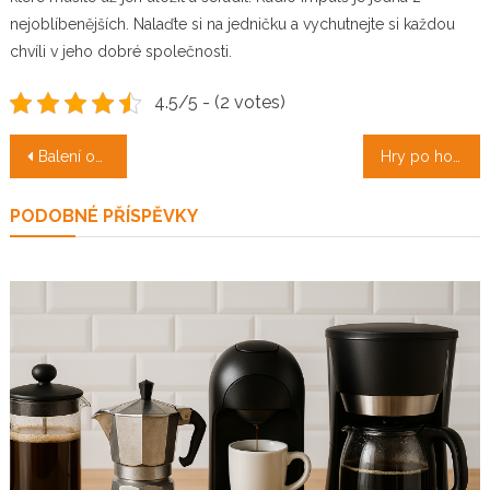
nejoblíbenějších. Nalaďte si na jedničku a vychutnejte si každou
chvíli v jeho dobré společnosti.
4.5/5 - (2 votes)
Navigace
Balení obálek
Hry po holky
pro
PODOBNÉ PŘÍSPĚVKY
příspěvek