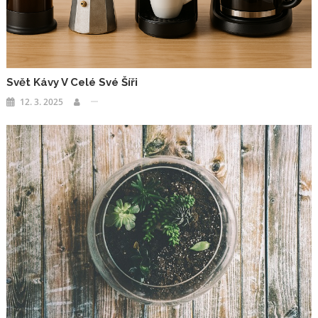
Svět Kávy V Celé Své Šíři
12. 3. 2025