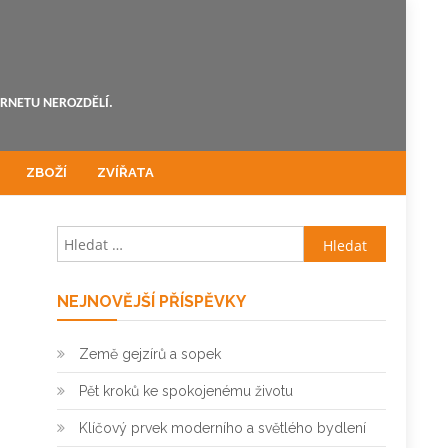
ERNETU NEROZDĚLÍ.
ZBOŽÍ
ZVÍŘATA
Vyhledávání
NEJNOVĚJŠÍ PŘÍSPĚVKY
Země gejzírů a sopek
Pět kroků ke spokojenému životu
Klíčový prvek moderního a světlého bydlení