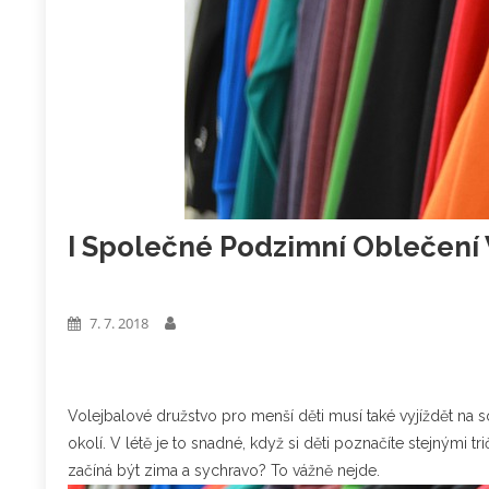
I Společné Podzimní Oblečení
Zboží
7. 7. 2018
Volejbalové družstvo pro menší děti musí také vyjíždět na s
okolí. V létě je to snadné, když si děti poznačíte stejnými tr
začíná být zima a sychravo? To vážně nejde.