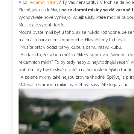
A co
reklamní mikiny
? Ty Vás nenapadly? V těch se dá po le
Stejně, jako na trička, i
na reklamní mikiny se dá vyznačit
vychováváte nové vynikající volejbalisty, které možná budo
Musíte ale vybrat dobře.
Možná byste měli být u toho, až se někdo rozhodne, že se t
materiál a barvu není jednoduché. Hlavně tedy tu barvu.
· Musíte brát v potaz barvy klubu a barvu názvu klubu.
· Ale také to, že sebou může některý sportovec švihnout d
reklamních mikin? To by tedy nebylo nejvhodnější řešení, 
dobrém. Vy byste skvěle viděl i na nejposlednějšího loud
· A zelené mikiny také nejsou zrovna vhodné. Splývají s pří
Materiál reklamních mikin by měl být savý. Ale to je jasné.