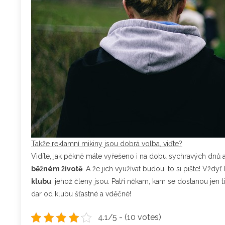
Takže reklamní mikiny jsou dobrá volba, viďte?
Vidíte, jak pěkně máte vyřešeno i na dobu sychravých dnů a 
běžném životě
. A že jich využívat budou, to si pište! Vždy
klubu
, jehož členy jsou. Patří někam, kam se dostanou jen 
dar od klubu šťastné a vděčné!
4.1/5 - (10 votes)