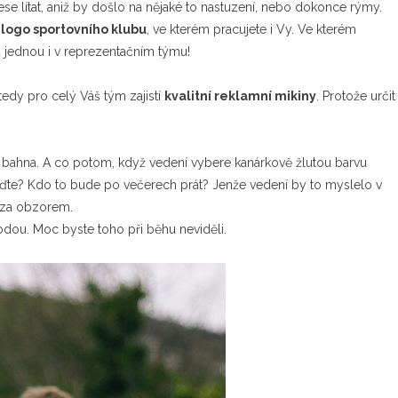
se lítat, aniž by došlo na nějaké to nastuzení, nebo dokonce rýmy.
 logo sportovního klubu
, ve kterém pracujete i Vy. Ve kterém
u jednou i v reprezentačním týmu!
edy pro celý Váš tým zajistí
kvalitní reklamní mikiny
. Protože určit
o bahna. A co potom, když vedení vybere kanárkově žlutou barvu
viďte? Kdo to bude po večerech prát? Jenže vedení by to myslelo v
u za obzorem.
rodou. Moc byste toho při běhu neviděli.