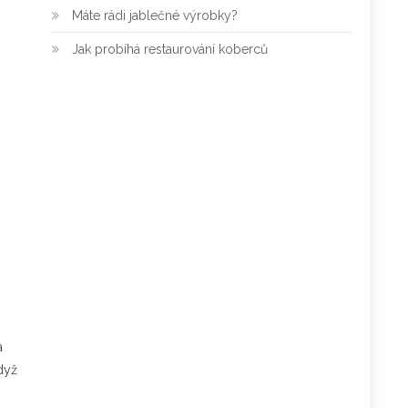
Máte rádi jablečné výrobky?
Jak probíhá restaurování koberců
a
když