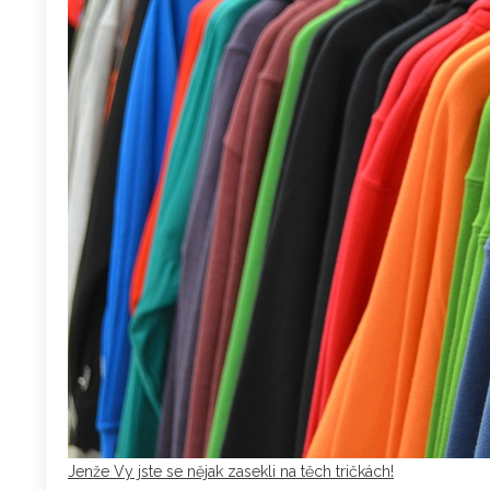
Jenže Vy jste se nějak zasekli na těch tričkách!