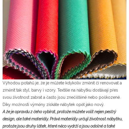
Výhodou potahů je, že je můžete kdykoliv změnit či renovovat a
změnit tak styl, barvy i vzory. Textilie na nábytku dostávají přes
svou životnost zabrat a často jsou znečištěné nebo poškozené.
Díky možnosti výměny získáte nábytek opět jako nový.
A že je opravdu z čeho vybírat, protože můžete volit nejen pestrý
design, ale také materiály. Právě materiály určují životnost nábytku,
protože jsou druhy látek, které něco vydrží a jsou odolné a také