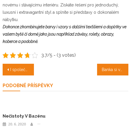
novému i stávajícímu interiéru. Získáte řešení pro jednoduchý,
luxusní i extravagantní styl a splníte si představy o dokonalém
nábytku.
Dokonce zkombinujete barvy i vzory s dalšími textiliemi a doplňky ve
vašem bytě či domě jako jsou například závěsy, rolety, obrazy,
koberce a podobně.
3.7/5 - (3 votes)
Navigace
I společné podzimní oblečení vyřešíte snadno
Banka si vás prověří až do morku kostí
pro
PODOBNÉ PŘÍSPĚVKY
příspěvek
Nečistoty V Bazénu
20. 6. 2020