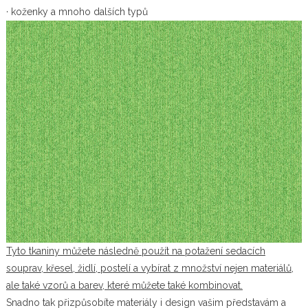
· koženky a mnoho dalších typů
Tyto tkaniny můžete následně použít na potažení sedacích
souprav, křesel, židlí, postelí a vybírat z množství nejen materiálů,
ale také vzorů a barev, které můžete také kombinovat.
Snadno tak přizpůsobíte materiály i design vašim představám a