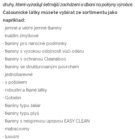
druhy, které vyžadují šetrnější zacházení a dbaní na pokyny výrobce.
Čalounické látky můžete vybírat ze sortimentu jako
například:
· jemné a velmi jemné tkaniny
· kvalitní žinylkové
· tkaniny pro náročné podmínky
· tkaniny s vysokou odolností vůči oděru
· tkaniny s ochranou Cleanaboo
· tkaniny se strukturovaným povrchem
· jednobarevné
· s potiskem
· robustní a tkané látky
· Gobelin
· tkaniny typu žakár
· tkaniny typu plyš
· tkaniny s nešpinivou úpravou EASY CLEAN
· matracoviny
· luxusní