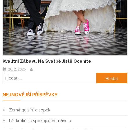
Kvalitní Zábavu Na Svatbě Jistě Oceníte
26. 2. 2025
Vyhledávání
NEJNOVĚJŠÍ PŘÍSPĚVKY
Země gejzírů a sopek
Pět kroků ke spokojenému životu