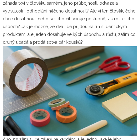
záhada tkví v člověku samém, jeho průbojnosti, odvaze a
vytrvalosti i odhodlání něčeho dosáhnout? Ale ví ten člověk, čeho
chce dosáhnout, nebo se jeho cíl tvaruje postupně, jak roste jeho
úspěch? Jak je možné, že dva lidé přijdou na trh s identickým
produktem, ale jeden dosahuje velkých úspěchů a růstu, zatím co
druhý upadá a prodá sotva pár kousků?
Ano, myslím si, že záleží na každém, a je jedno, jaká je jeho