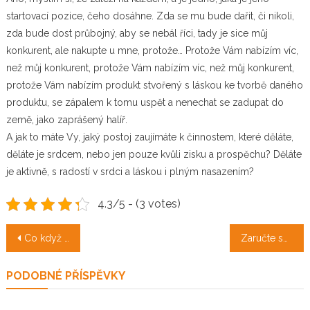
startovací pozice, čeho dosáhne. Zda se mu bude dařit, či nikoli,
zda bude dost průbojný, aby se nebál říci, tady je sice můj
konkurent, ale nakupte u mne, protože… Protože Vám nabízím víc,
než můj konkurent, protože Vám nabízím víc, než můj konkurent,
protože Vám nabízím produkt stvořený s láskou ke tvorbě daného
produktu, se zápalem k tomu uspět a nenechat se zadupat do
země, jako zaprášený halíř.
A jak to máte Vy, jaký postoj zaujímáte k činnostem, které děláte,
děláte je srdcem, nebo jen pouze kvůli zisku a prospěchu? Děláte
je aktivně, s radostí v srdci a láskou i plným nasazením?
4.3/5 - (3 votes)
Navigace
Co když chybí peníze?
Zaručte se za hypotéku pozemkem, a budete za vodou
pro
PODOBNÉ PŘÍSPĚVKY
příspěvek