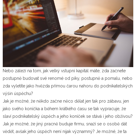
Nebo záleží na tom, jak velký vstupní kapitál máte, zda začnete
postupně budovat své renomé od píky, postupně a pomalu, nebo
zda vyletíte jako hvězda přímou čarou nahoru do podnikatelských
výšin úspěchu?
Jak je možné, že někdo začne něco dělat jen tak pro zábavu, jen
jako svého koníčka a během krátkého času se tak vypracuje, že
slaví podnikatelský úspěch a jeho koníček se stává i jeho obživou?
Jak je možné, že jiný pracně buduje firmu, snaží se o osobě dát
vědět, avšak jeho úspěch není nijak významný? Je možné, že ta