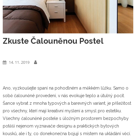
Zkuste Čalouněnou Postel
Dům A Zahrada
14. 11. 2019
Ano, vyzkoušejte spaní na pohodlném a měkkém lůžku. Samo o
sobě čalouněné provedení, v nás evokuje teplo a útulný pocit.
Šance vybrat z mnoha typových a barevných variant, je příležitost
pro všechny, kteří mají kreativní myšlení a smysl pro estetiku.
Všechny
čalouněné postele s úložným prostorem
bezpochyby
potěší nejenom vyznavače designu a praktických bytových
kousků, ale i ty, co donekonečna bojují s místem na ukládání věcí.