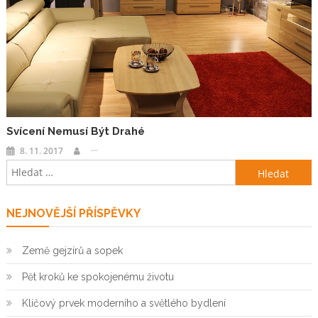
Svícení Nemusí Být Drahé
8. 11. 2017
Vyhledávání
NEJNOVĚJŠÍ PŘÍSPĚVKY
Země gejzírů a sopek
Pět kroků ke spokojenému životu
Klíčový prvek moderního a světlého bydlení