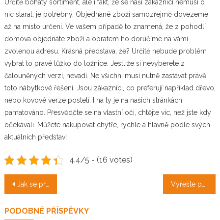
Určitě bohatý sortiment, ale i fakt, že se naši zákazníci nemusí o
nic starat, je potřebný. Objednané zboží samozřejmě dovezeme
až na místo určení. Ve vašem případě to znamená, že z pohodlí
domova objednáte zboží a obratem ho doručíme na vámi
zvolenou adresu. Krásná představa, že? Určitě nebude problém
vybrat to pravé lůžko do ložnice. Jestliže si nevyberete z
čalouněných verzí, nevadí. Ne všichni musí nutně zastávat právě
toto nábytkové řešení. Jsou zákazníci, co preferují například dřevo,
nebo kovové verze postelí. I na ty je na našich stránkách
pamatováno. Přesvědčte se na vlastní oči, chtějte víc, než jste kdy
očekávali. Můžete nakupovat chytře, rychle a hlavně podle svých
aktuálních představ!
4.4/5 - (16 votes)
Navigace
Jak se připravit na online pracovní pohovor
Vyřešte potíže
pro
PODOBNÉ PŘÍSPĚVKY