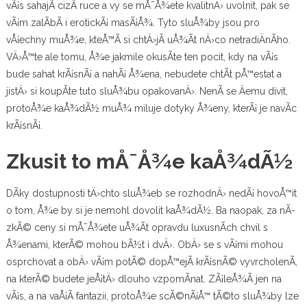
vÃ¡s sahajÃ­ cizÃ­ ruce a vy se mÅ¯Å¾ete kvalitnÄ› uvolnit, pak se
vÃ¡m zalÃ­bÃ­ i
erotickÃ¡ masÃ¡Å¾
. Tyto sluÅ¾by jsou pro
vÅ¡echny muÅ¾e, kteÅ™Ã­ si chtÄ›jÃ­ uÅ¾Ã­t nÄ›co netradiÄnÃ­ho.
VÄ›Å™te ale tomu, Å¾e jakmile okusÃ­te ten pocit, kdy na vÃ¡s
bude sahat krÃ¡snÃ¡ a nahÃ¡ Å¾ena, nebudete chtÃ­t pÅ™estat a
jistÄ› si koupÃ­te tuto sluÅ¾bu opakovanÄ›. NenÃ­ se Äemu divit,
protoÅ¾e kaÅ¾dÃ½ muÅ¾ miluje dotyky Å¾eny, kterÃ¡ je navÃ­c
krÃ¡snÃ¡.
Zkusit to mÅ¯Å¾e kaÅ¾dÃ½
DÃ­ky dostupnosti tÄ›chto sluÅ¾eb se rozhodnÄ› nedÃ¡ hovoÅ™it
o tom, Å¾e by si je nemohl dovolit kaÅ¾dÃ½. Ba naopak, za nÃ­
zkÃ© ceny si mÅ¯Å¾ete uÅ¾Ã­t opravdu luxusnÃ­ch chvil s
Å¾enami, kterÃ© mohou bÃ½t i dvÄ›. ObÄ› se s vÃ¡mi mohou
osprchovat a obÄ› vÃ¡m potÃ© dopÅ™ejÃ­ krÃ¡snÃ© vyvrcholenÃ­,
na kterÃ© budete jeÅ¡tÄ› dlouho vzpomÃ­nat. ZÃ¡leÅ¾Ã­ jen na
vÃ¡s, a na vaÅ¡Ã­ fantazii, protoÅ¾e scÃ©nÃ¡Å™ tÃ©to sluÅ¾by lze