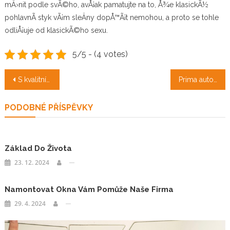
mÄ›nit podle svÃ©ho, avÅ¡ak pamatujte na to, Å¾e klasickÃ½
pohlavnÃ­ styk vÃ¡m sleÄny dopÅ™Ã¡t nemohou, a proto se tohle
odliÅ¡uje od klasickÃ©ho sexu.
5/5 - (4 votes)
Navigace
S kvalitní podlahou budete mít kvalitní bydlení
Prima auto pro řidiče
pro
PODOBNÉ PŘÍSPĚVKY
příspěvek
Základ Do Života
23. 12. 2024
Namontovat Okna Vám Pomůže Naše Firma
29. 4. 2024