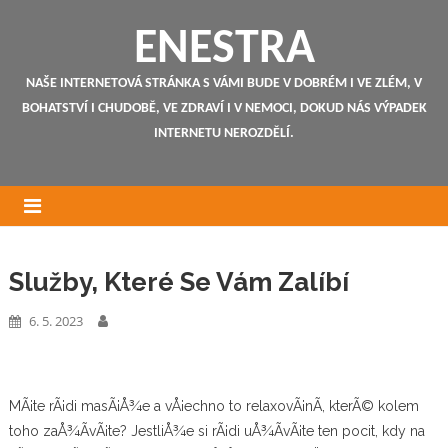
ENESTRA
NAŠE INTERNETOVÁ STRÁNKA S VÁMI BUDE V DOBRÉM I VE ZLÉM, V
BOHATSTVÍ I CHUDOBĚ, VE ZDRAVÍ I V NEMOCI, DOKUD NÁS VÝPADEK
INTERNETU NEROZDĚLÍ.
Služby, Které Se Vám Zalíbí
6. 5. 2023
MÃ¡te rÃ¡di masÃ¡Å¾e a vÅ¡echno to relaxovÃ¡nÃ­, kterÃ© kolem
toho zaÅ¾Ã­vÃ¡te? JestliÅ¾e si rÃ¡di uÅ¾Ã­vÃ¡te ten pocit, kdy na